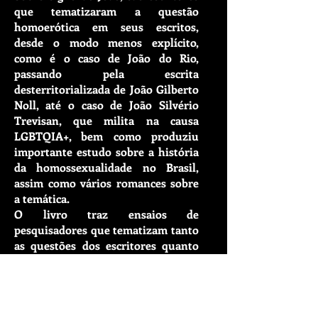
que tematizaram a questão
homoerótica em seus escritos,
desde o modo menos explícito,
como é o caso de
João do Rio
,
passando pela escrita
desterritorializada de
João Gilberto
Noll,
até o caso de
João Silvério
Trevisan
, que milita na causa
LGBTQIA+, bem como produziu
importante estudo sobre a história
da homossexualidade no Brasil,
assim como vários romances sobre
a temática.
O livro traz ensaios de
pesquisadores que tematizam tanto
as questões dos escritores quanto
temas afins na literatura como
homoerotismo, diversidade sexual,
estudos de gênero, ficção
autobiográfica, autoficção e