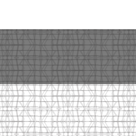
COPYRIGHT © O SEXO DA PALAVRA - PROJETOS EDITORIAIS
Editora focada em publicações em torno de gênero e sexualidade
#LiteraturaLGBTQIAPN+ #LivrosLGBT #Queer
CNPJ: 33.713.941/0001-21
R. Benjamin Alves Santos, 1916/21 - Saraiva
Uberlândia - MG
CEP: 38.408-376