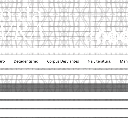
aro
Decadentismo
Corpus Desviantes
Na Literatura,
Mand