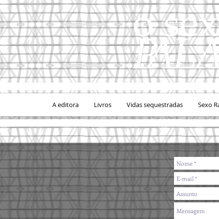
A editora
Livros
Vidas sequestradas
Sexo R