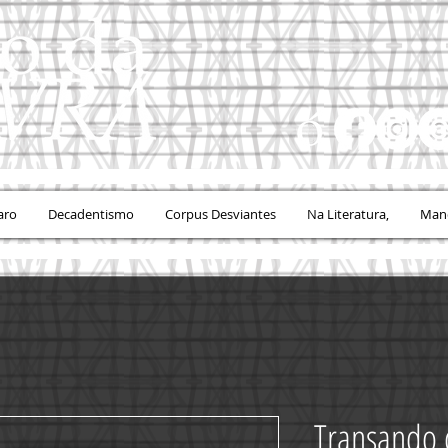
aro
Decadentismo
Corpus Desviantes
Na Literatura,
Mand
Transando 