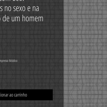
s no sexo e na
ão de um homem
reço
mpresso Módico
cionar ao carrinho