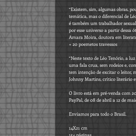
“Existem, sim, algumas obras, po
temática, mas o diferencial de L
é também um trabalhador sexual e
por esse universo a partir dessa ót
Amara Moira, doutora em literatu
+ 20 poemetos travessos
“Neste texto de Léo Tenório, a luz
uma fala crua, sem rodeios e, co
tem intenção de excitar o leitor, 
Johnny Martins, crítico literário 
O livro está em pré-venda com 20
PayPal, de 08 de abril a 12 de mai
Enviamos para todo o Brasil.
14X21 cm
154 páginas