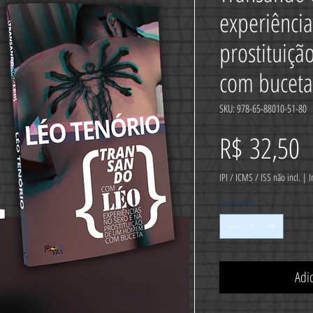
experiência
prostituiç
com buceta
SKU: 978-65-88010-51-80
P
R$ 32,50
IPI / ICMS / ISS não incl.
|
I
Quantidade
*
Adi