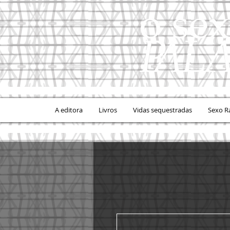
A editora
Livros
Vidas sequestradas
Sexo R