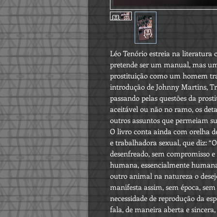
Léo Tenório estreia na literatura
pretende ser um manual, mas um 
prostituição como um homem tra
introdução de Johnny Martins, T
passando pelas questões da prosti
aceitável ou não no ramo, os deta
outros assuntos que permeiam sua
O livro conta ainda com orelha d
e trabalhadora sexual, que diz: “O
desenfreado, sem compromisso e 
humana, essencialmente human
outro animal na natureza o desejo
manifesta assim, sem época, sem
necessidade de reprodução da espé
fala, de maneira aberta e sincera, 