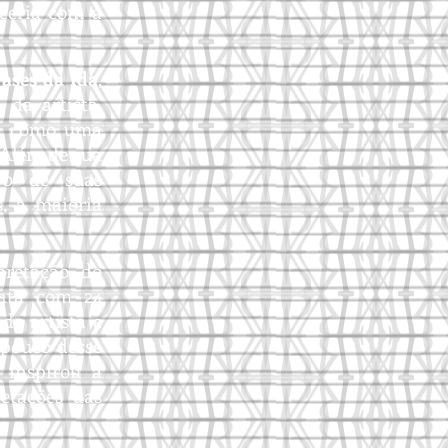
ceria com a
rases da
Ida
,
 da artista,
se como uma
 Além de sua
0 de suas
s, a maioria
pretação do
onta com 24
da artista e
pouco desse
a inspirou a
retações das