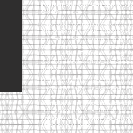
Feldman
está com uma grande par
editora.
A novidade do momento é o livro
F
que reúne uma breve autobiografia
com suas colagens narrando, qua
HQ, a trajetória de si neste mundão.
história,
Ida Feldman
entrega 6
icônicas frases escritas em azulejo
inédita!
O
Tarot da Ida
, uma livre inter
tradicional tarot de Marselha, c
cartas estampadas com as colagens 
acompanha um livro contando um 
lado energético e espiritual que 
produzir o tarot, além das interp
cartas para se jogar.