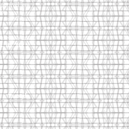
sponível em
as.
a Arco-Íris.
cartas e um
es da
I
da
é
r o
Tarot da