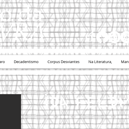
aro
Decadentismo
Corpus Desviantes
Na Literatura,
Mand
A multi-talentosa artista e f