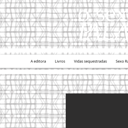
A editora
Livros
Vidas sequestradas
Sexo R