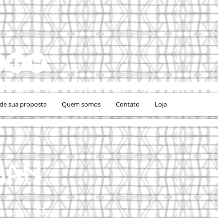
e sua proposta
Quem somos
Contato
Loja
az-tudo
Ida