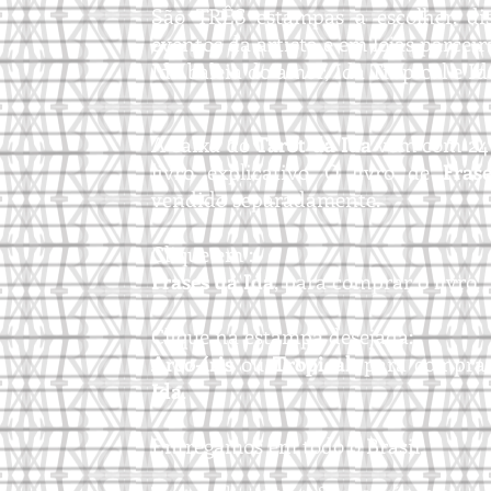
São TRÊS estampas a escolher, di
eventos da artista e em lojas parceir
Ida baleia do amor, Ida Tropical e
Id
A caixa do
Tarot da Ida
vem com 24 
livro explicativo. O livro de
Fras
vendido separadamente.
Clique em :
Frases da
I
da
, para comprar o livro.
Clique na estampa desejada:
Arco-íris
ou
Tropical
, para compra
Ida
.
Entregamos em todo o Brasil.