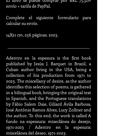
El libro se puede comprar por BRL 75,50+
envío + tarifa de PayPal.
Complete el siguiente formulario para
calcular su envío.
​14X21 cm, 256 páginas. 2023.
_____________________________________________
Adentro en la espesura is the first book
published by Jesús J. Barquet in Brazil, a
Cuban author living in the USA, being a
collection of his production from 1971 to
2023. The miscellany of desire, as the author
identifies this selection of poems, is gathered
in a bilingual book, bringing the original text
in Spanish, and the Portuguese translations
by Fábio Salem Daie, Giliard Ávila Barbosa,
José Antônio Ramos Alves, Lucy Zollner and
the author. To this end, the work is called A
fundo na espessura: miseclânea do desejo,
1971-2023
/ Adentro en la espesura:
miscelánea del deseo,
1971-2023
.