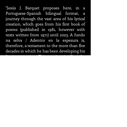
"Jesús J. Barquet proposes here, in a
Portuguese-Spanish bilingual format, a
journey through the vast area of his lyrical
creation, which goes from his first book of
poems (published in 1981, however with
texts written from 1971) until 2023. A fundo
na selva / Adentro en la espesura is,
therefore, a testament to the more than five
decades in which he has been developing his
literary vocation. This poetic miscellany by
Barquet invites us to penetrate its thematic
fields crossed by a plural Eros, with a
language that transits between tradition and
blasphemy, delight and reflection. History,
homeland, exile, faith, war, myth and
literature, in addition to the colloquial,
theatrical and geographic, among other
topics, are references through which desire
is filtered, which contaminates, transgresses
and questions everything it touches.
In the poem “Poética”, the author talks about
“a crack to fill, / an unknown possibility”. And
this reading reveals precisely that: the