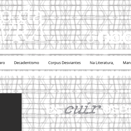
aro
Decadentismo
Corpus Desviantes
Na Literatura,
Mand