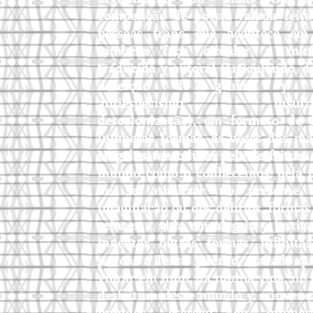
competição de poesia falada feit
pessoas trans que acontece em
também faço circular a min
traduzida y autoral (articulando, d
deserção de gênero y sex
antiespecismo, insurreci
descolonização), em formato de 
inúmeras formas, às vezes das ma
singelas, tento lutar pela desfeitur
mundo como o conhecemos, pela p
de se atualizar no presente, 
imaginação ou dos delírios, formas
refazer a vida em alegria y justiç
inventar outras formas, infinit
povoar a Terra. y tento, mais do qu
vibrar em mim, na minha vida, no 
desfeitura desse mundo y a invenç
mundos. escrevo, de inúmer