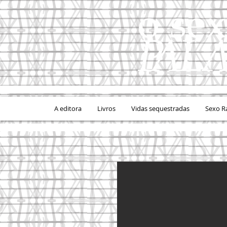
A editora
Livros
Vidas sequestradas
Sexo R