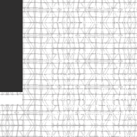
es
cuir
esendo
,
de
abigail Campo
primeiro livro da autora. Dividido
as poesias de
abigail
nos convida
por este mundo repleto de trans
reconstruções com a linguagem u
de fundo, além de suas experiênc
que nos colocam numa posição 
privilegiada.
Como ela mesma escreve,
"e/u me
Campos Leal, movimento meu pen
criação artística através da poesia
possuo mestrado em Ética Aplica
mestrado em Filosofia pela UFRJ 
faço doutorado em Filosofia p
pesquisando a dimensão ontológic
poesia contemporânea feita no
corporalidades trans racializadas
organização do Slam Margin