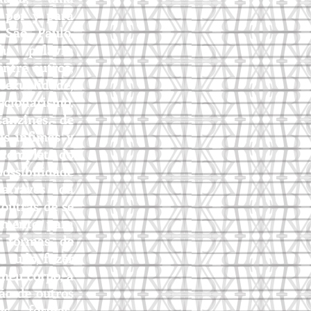
a por y para
 São Paulo.
ha palavra
entre outros,
ualidade,
onarismo,
fanzines. de
is ínfimas y
a completa do
ossibilidade
através da
 outras de se
amento, para
as formas de
e tudo, fazer
meu corpo, a
ão de outros
as formas,