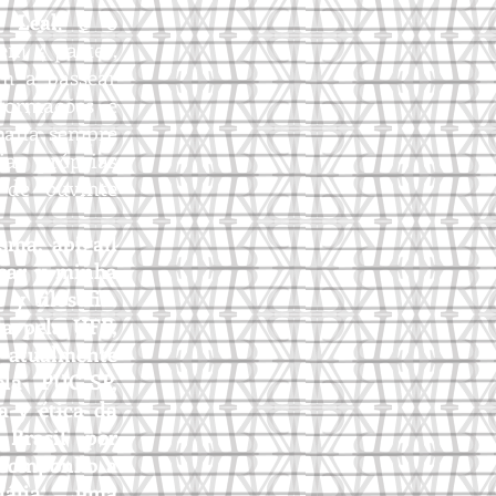
s Leal
, é o
 em 4 partes,
m a passear
formações e
rbana sempre
ias próprias
de ouvinte
sma, abigail
sar y minha
 y filosofia.
da pela UFF,
y atualmente
ela PUC-SP,
a y ética da
 Brasil por
. componho a
ália, uma