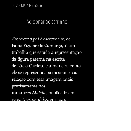
IPI / ICMS / ISS não incl.
Adicionar ao carrinho
Escrever o pai é escrever-se
, de
Fábio Figueiredo Camargo, é um
trabalho que estuda a representação
da figura paterna na escrita
de Lúcio Cardoso e a maneira como
ele se representa a si mesmo e sua
relação com essa imagem, mais
precisamente nos
romances
Maleita
, publicado em
1934,
Dias perdidos
, em 1943,
e
Crônica da casa assassinad
a,
editado em 1959.
O livro conta com prefácio da profª
drª Telma Borges